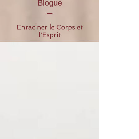
Blogue
Enraciner le Corps et
l'Esprit